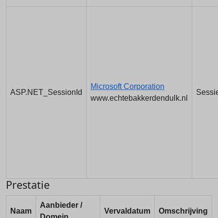
Microsoft Corporation
ASP.NET_SessionId
Sessi
www.echtebakkerdendulk.nl
Prestatie
Aanbieder /
Naam
Vervaldatum
Omschrijving
Domein