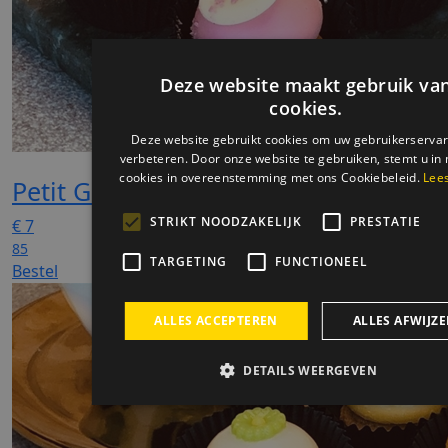
Petit Glacé Creme 6 stuks
€
7
85
Bestel