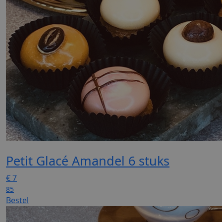
Petit Glacé Amandel 6 stuks
€
7
85
Bestel