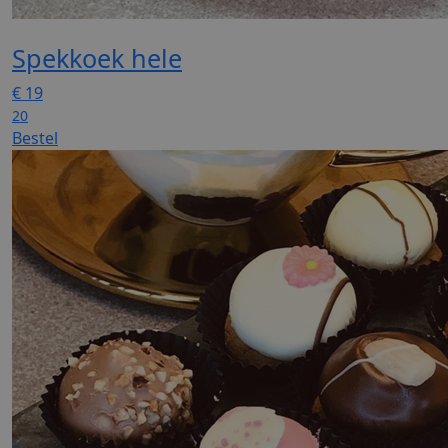
Spekkoek hele
€
19
20
Bestel