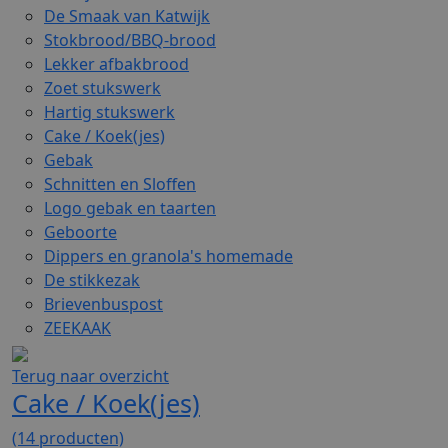
De Smaak van Katwijk
Stokbrood/BBQ-brood
Lekker afbakbrood
Zoet stukswerk
Hartig stukswerk
Cake / Koek(jes)
Gebak
Schnitten en Sloffen
Logo gebak en taarten
Geboorte
Dippers en granola's homemade
De stikkezak
Brievenbuspost
ZEEKAAK
Terug naar overzicht
Cake / Koek(jes)
(14 producten)